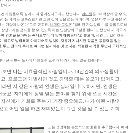
 합니다.
건이 많을수록 결과가 더 좋아진다.” 라고 했습니다.
이어령
은 "수 백장에 쓸 수 있
줄이는 제약은 고통스럽지만 그런 것이 글을 쓰는 재미이며, 넓은 마루 두고 좁은 평
없는 기량이 나온다"고도 했고요.
브랜다 로럴
은 "열려진 가능성의 수를 줄임으로써
 상상이라는 점프를 할 수 있도록 하는 안전망의 구실을 한다"고 했습니다. 작곡가
수록 영혼을 옭아매는 족쇄로부터 더 많이 해방된다"고 했으며, 시인
T.S 앨리엇
은
력이 최고로 발휘되며 아이디어도 넘치며 자유가 지나치면 작품은 응집력을 잃는
를 두고 광의의 주제로 여러번 실시하는 것 보다는, 적절한 제약을 두면서 구체적인
다.
얼마 전 무릎팍 도사에서 안철수 교수가 나와서 이런 말을 했습니다.
보면 나는 비효율적인 사람입니다. 14년간의 의사생활이
. 프로그램 개발하던 것도 경영할 때는 쓸모가 없어지고.
라면 저 같은 사람의 인생은 실패입니다. 하지만, 인생은
군요. 자기에게 정말 맞는 분야를 찾기 위해 쓰는 시간은
 자신에게 기회를 주는 게 가장 중요해요. 내가 어떤 사람인
수 있고 어떤 일을 하면 재미있는지 그런 것을 알 수 있는 기회
모든 생명체는 본능적으로 효율을 추구합니다. 에너
지를 적게 쓰는 쪽으로요. 앉으면 눕고 싶고 누우면