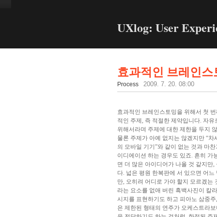
UXlog: User Experi
효과적인 브레인스토
Process
2009. 7. 20. 08:00
효과적인 브레인스토밍을 위해서 첫 번
적인 주제, 즉 적절한 제약입니다. 자
위해서라며 주제에 대한 제한을 두지 않
물론 주제가 아예 없지는 않겠지만 “차세
의 모바일 기기”와 같이 없는 것과 마
이디에이션 하는 경우도 있죠. 흔히 가
면 더 많은 아이디어가 나올 것 같지만,
다. 넓은 평원 한복판에 서 있으면 어느
만, 오히려 어디로 가야 할지 모르겠는 
라는 요소를 없애 버린 흑백사진이 칼라
시지를 표현하기도 하고 피아노 삼중주,
은 제한된 형태의 연주가 오케스트라보더
을 전달하기도 하는 것처럼, 한정된 주