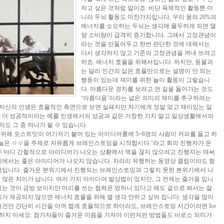
자고 싶은 것처럼 말이죠. 비단 육체적인 활동뿐 아
니라 두뇌 활동도 마찬가지입니다. 우리 몸의 20%의
에너지를 소모하는 두뇌는 생각에 몰두하게 되면 열
량 소비량이 급격히 증가합니다. 그래서 고정관념이
라는 것을 만들어두고 한번 판단한 것에 대해서는
다시 생각하지 않고 기존의 고정관념을 꺼내 쓰려고
하죠. 에너지 효율을 위해서입니다. 하지만, 동물과
는 달리 인간의 삶은 효율만으로는 설명이 안 되는
행동이 있는데 재미를 위한 놀이 활동이 그렇습니
다. 아름다운 경치를 보려고 먼 길을 돌아가는 것도
‘아름다움’이라는 넓은 의미의 재미를 추구하려는
시 자신의 인생은 효율적인 측면으로 보면 실패지만 자기에게 정말 맞고 재미있는 일
야 더 성공적이라는 예를 인생에서의 성공과 같은 거창한 가치 말고 일상생활에서의
도 그 중 하나가 될 수 있습니다.
위해 포스트잇이 여기저기 붙어 있는 아이디어룸에 5~6명의 사람이 커피를 들고 하
오늘은 ㅇㅇ을 주제로 자유롭게 브레인스토밍을 시작합시다.’라고 회의 진행자가 운
두 마디 간헐적으로 아이디어가 나오는 상황에서 맥을 끊지 않으려고 진행자는 애써
기에서는 좋은 아이디어가 나오지 않습니다. 차라리 유행하는 동영상 클립이라도 함
과적입니다. 즐거운 분위기에서 진행되는 브레인스토밍과 그렇지 못한 분위기에서 나
 많은 차이가 납니다. 여러 가지 아이디어 발상법이 있지만, 그 전제는 즐거움 입니
있는 것이 금방 보이지만 머리를 쓰는 협력은 멍하니 있다고 해도 겉으로 봐서는 잘
기가 제공되지 않으면 에너지 효율을 위해 별 생각 안하고 싶어 집니다. 생각을 많이
용건만 간단히 시간을 아껴 짧게 효율적으로 하더라도, 브레인스토밍 시간이라면 Ice
 생각하지 마세요. 참가자들이 즐거운 마음을 가져야 이런저런 방법들도 비로소 의미가