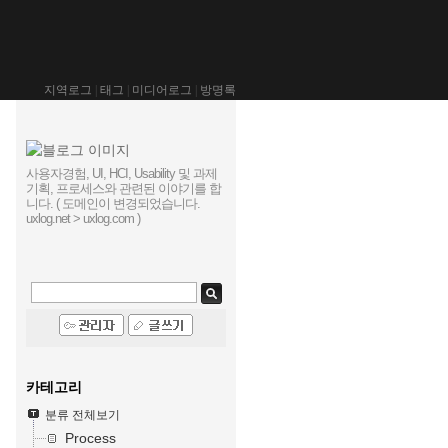
지역로그
|
태그
|
미디어로그
|
방명록
사용자경험, UI, HCI, Usability 및 과제
기획, 프로세스와 관련된 이야기를 합
니다. ( 도메인이 변경되었습니다.
uxlog.net > uxlog.com )
카테고리
분류 전체보기
Process