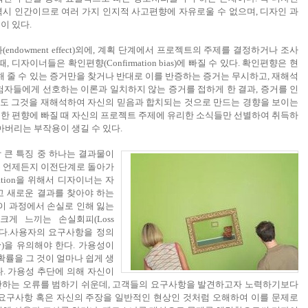
시 인간이므로 여러 가지 인지적 사고편향에 자유로울 수 없으며, 디자인 과
이 있다.
endowment effect)외에, 계획 단계에서 프로젝트의 주제를 결정하거나 조사
 디자이너들은 확인편향(Confirmation bias)에 빠질 수 있다. 확인편향은 현
해 줄 수 있는 증거만을 찾거나 반대로 이를 반증하는 증거는 무시하고, 재해석
험자들에게 선호하는 이론과 일치하지 않는 증거를 접하게 한 결과, 증거를 인
도 그것을 재해석하여 자신의 믿음과 합치되는 것으로 만드는 경향을 보이는
한 편향에 빠질 때 자신의 프로젝트 주제에 유리한 소식들만 선별하여 취득하
아버리는 부작용이 생길 수 있다.
 큰 특징 중 하나는 결과물이
우 언제든지 이전단계로 돌아가
teration을 위해서 디자이너는 자
고 새로운 결과를 찾아야 하는
 이 과정에서 손실로 인해 잃는
게 느끼는 손실회피(Loss
다.
사용자의 요구사항을 정의
ity)을 유의해야 한다. 가용성이
확률을 그 것이 얼마나 쉽게 생
. 가용성 추단에 의해 자신이
단하는 오류를 범하기 쉬운데, 고객들의 요구사항을 발견하고자 노력하기보다
 요구사항 혹은 자신의 주장을 일반적인 현상인 것처럼 오해하여 이를 문제로