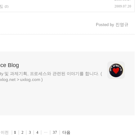
지
2009.07.20
(2)
진영규
Posted by
nce Blog
ability 및 과제기획, 프로세스와 관련된 이야기를 합니다. (
net > uxlog.com )
이전
다음
1
2
3
4
···
37