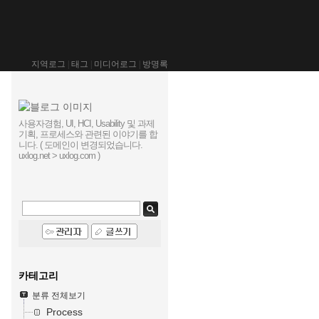
지역로그
|
태그
|
미디어로그
|
방명록
사용자경험, UI, HCI, Usability 및 과제
기획, 프로세스와 관련된 이야기를 합
니다. ( 도메인이 변경되었습니다.
uxlog.net > uxlog.com )
카테고리
분류 전체보기
Process