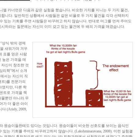
엘 카너먼은 다음과 같은 실험을 했습니다. 비슷한 가치를 지니는 두 가지 물건,
비합니다. 일반적인 상황에서 사람들은 같은 비율로 두 가지 물건을 각각 선택하지
 수 있는 기회를 주면 사람들은 바꾸려고 하지 않습니다. 반대로 머그를 먼저 주어도
제시하라는 질문에는 자신이 이미 갖고 있는 물건에 두 배의 가격을 매겼습니다.
“상식 밖의 경제
밤을 새워가며 겨우
게 표를 얻은 사람
씬 높은 가격을 매
 자신이 창조한 것
 심리학”에서 소개
험에서는 자신이 직
센트)를 전문가의
하였지만, 다른 학
5센트로 가격을 책
사물뿐만 아니라 무
어가 더 좋은 아이
iely, 2009,
라 원숭이들한테도 있다는 것입니다. 원숭이들이 비슷한 선호도를 보이는 음식인
는 기회를 주어도 바꾸려고하지 않습니다. (Lakshminaravana, 2008). 이런 실험결
는 편향이 후천적으로 생긴 것이 아니라 진화과정에서 선천적으로 생겼다고 주장합