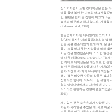
심리학자면서 노벨 경제학상을 받은 다니
예를 들어 볼펜 한 다스와 머그잔을 준
만, 볼펜을 먼저 준 집단에 머그와 바꿀
볼펜과 바꾸려고 하지 않고요. 가격을 
(Kahneman et al., 1990).
행동경제학자 댄 애니얼리도 그의 저서 
학”에서 유사한 사례를 듭니다. 몇 날 
얻은 풋볼 결승게임의 표에 대해, 운 좋
들이 표를 얻지 못한 사람들에 비해 훨
기는 것을 발견했습니다. 이러한 현상은
에 대한 애착으로도 나타납니다. “경제
한 하버드 대학생들을 대상으로 한 실
접 만든 종이접기 작품에 대한 가치(25
결과(27센트)과 거의 유사하게 책정을 
생이 접은 비슷한 수준의 작품은 불과 
정했다고 합니다. 더욱이 비단 유형의 
형의 아이디어에서도 자신이 낸 아이디
디어라고 판단하는 경향이 관찰되었습니다 (Ar
2011).
재미있는 것은 소유효과가 사람뿐 아니
과일과 시리얼을 주었을 때, 서로 바꿀 수 있
과를 통해 연구자들은 사람들한테 보이