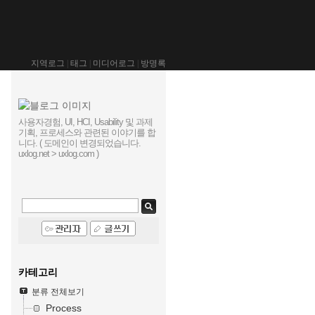
지역로그
|
태그
|
미디어로그
|
방명록
사용자경험, UI, HCI, Usability 및 과제
기획, 프로세스와 관련된 이야기를 합
니다. ( 도메인이 변경되었습니다.
uxlog.net > uxlog.com )
카테고리
분류 전체보기
Process