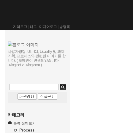
지역로그
|
태그
|
미디어로그
|
방명록
사용자경험, UI, HCI, Usability 및 과제
기획, 프로세스와 관련된 이야기를 합
니다. ( 도메인이 변경되었습니다.
uxlog.net > uxlog.com )
카테고리
분류 전체보기
Process