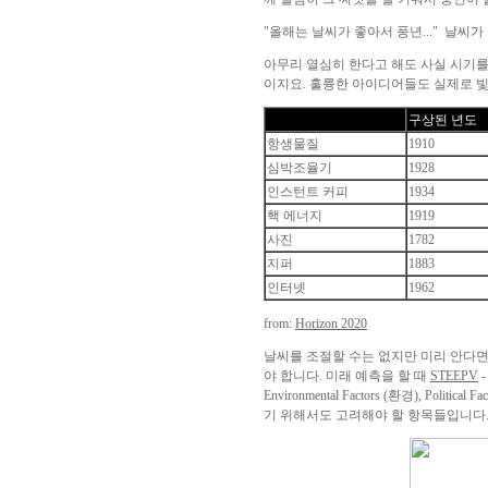
"올해는 날씨가 좋아서 풍년..." 날씨가 
아무리 열심히 한다고 해도 사실 시기
이지요. 훌륭한 아이디어들도 실제로 빛
구상된 년도
항생물질
1910
심박조율기
1928
인스턴트 커피
1934
핵 에너지
1919
사진
1782
지퍼
1883
인터넷
1962
from:
Horizon 2020
날씨를 조절할 수는 없지만 미리 안다면 
야 합니다. 미래 예측을 할 때
STEEPV
-
Environmental Factors (환경), Po
기 위해서도 고려해야 할 항목들입니다