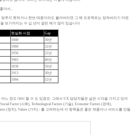
좋아서...
를 맞추지 못하거나 한번 태풍이라도 불어버리면 그 해 프로젝트는 망쳐버리기 마련
을 보기까지는 수 십 년이 걸린 예가 많이 있습니다.
현실화 시점
Gap
1940
30년
1960
32년
1956
22년
1965
46년
1838
56년
1913
30년
1994
32년
어느 정도 대비 할 수 도 있겠죠. 그래서 UX 담당자들은 넓은 시각을 가지고 있어
 Social Factor (사회), Technological Factors (기술), Economic Factors (경제),
litical Factors (정치), Values (가치) - 를 고려하는데 이 항목들은 좋은 제품이나 서비스를 만들
.